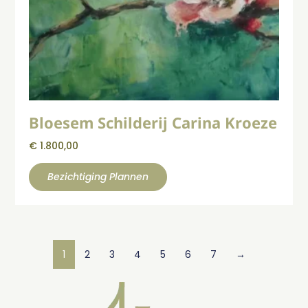
Bloesem Schilderij Carina Kroeze
€
1.800,00
Bezichtiging Plannen
1
2
3
4
5
6
7
→