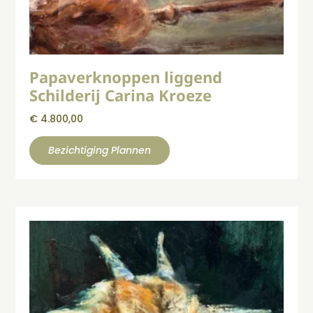
Papaverknoppen liggend
Schilderij Carina Kroeze
€
4.800,00
Bezichtiging Plannen