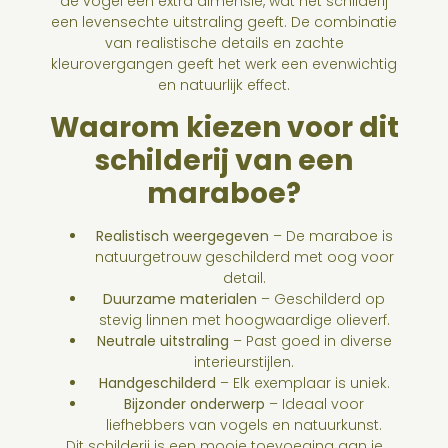
de vogel een extra dimensie, wat het schilderij
een levensechte uitstraling geeft. De combinatie
van realistische details en zachte
kleurovergangen geeft het werk een evenwichtig
en natuurlijk effect.
Waarom kiezen voor dit
schilderij van een
maraboe?
Realistisch weergegeven
– De maraboe is
natuurgetrouw geschilderd met oog voor
detail.
Duurzame materialen
– Geschilderd op
stevig linnen met hoogwaardige olieverf.
Neutrale uitstraling
– Past goed in diverse
interieurstijlen.
Handgeschilderd
– Elk exemplaar is uniek.
Bijzonder onderwerp
– Ideaal voor
liefhebbers van vogels en natuurkunst.
Dit schilderij is een mooie toevoeging aan je