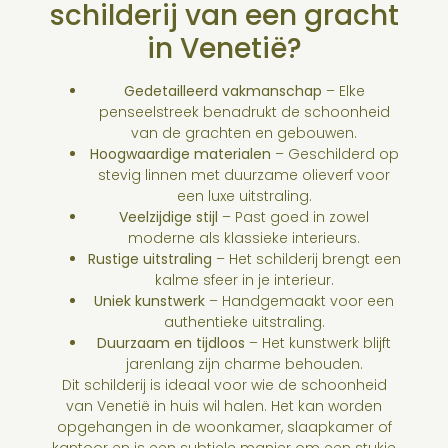
schilderij van een gracht
in Venetië?
Gedetailleerd vakmanschap
– Elke
penseelstreek benadrukt de schoonheid
van de grachten en gebouwen.
Hoogwaardige materialen
– Geschilderd op
stevig linnen met duurzame olieverf voor
een luxe uitstraling.
Veelzijdige stijl
– Past goed in zowel
moderne als klassieke interieurs.
Rustige uitstraling
– Het schilderij brengt een
kalme sfeer in je interieur.
Uniek kunstwerk
– Handgemaakt voor een
authentieke uitstraling.
Duurzaam en tijdloos
– Het kunstwerk blijft
jarenlang zijn charme behouden.
Dit schilderij is ideaal voor wie de schoonheid
van Venetië in huis wil halen. Het kan worden
opgehangen in de woonkamer, slaapkamer of
kantoor en is een subtiele manier om een stukje