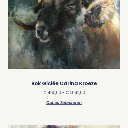
Bok Giclée Carina Kroeze
€
460,00
-
€
1.092,00
Opties Selecteren