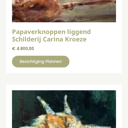
Papaverknoppen liggend
Schilderij Carina Kroeze
€
4.800,00
Bezichtiging Plannen