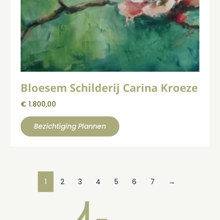
Bloesem Schilderij Carina Kroeze
€
1.800,00
Bezichtiging Plannen
1
2
3
4
5
6
7
→