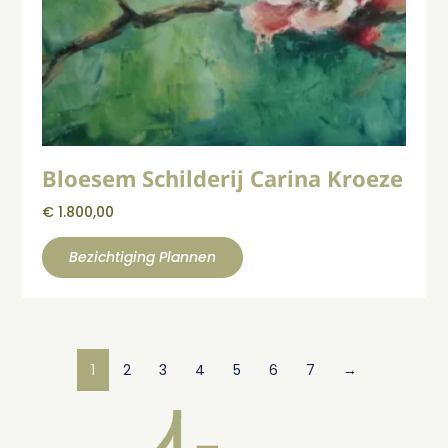
Bloesem Schilderij Carina Kroeze
€
1.800,00
Bezichtiging Plannen
1
2
3
4
5
6
7
→