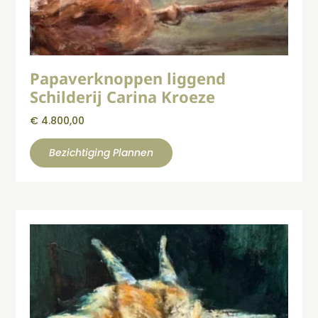
Papaverknoppen liggend
Schilderij Carina Kroeze
€
4.800,00
Bezichtiging Plannen