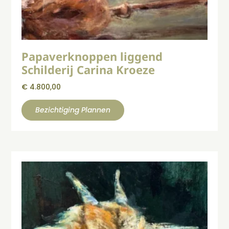
Papaverknoppen liggend
Schilderij Carina Kroeze
€
4.800,00
Bezichtiging Plannen