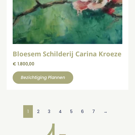
Bloesem Schilderij Carina Kroeze
€
1.800,00
Bezichtiging Plannen
1
2
3
4
5
6
7
→