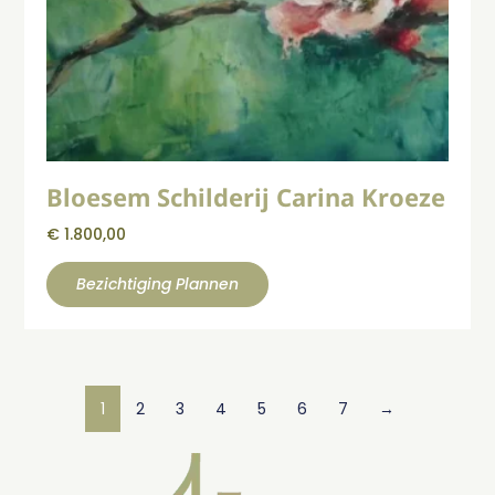
Bloesem Schilderij Carina Kroeze
€
1.800,00
Bezichtiging Plannen
1
2
3
4
5
6
7
→