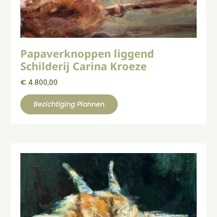
Papaverknoppen liggend
Schilderij Carina Kroeze
€
4.800,00
Bezichtiging Plannen