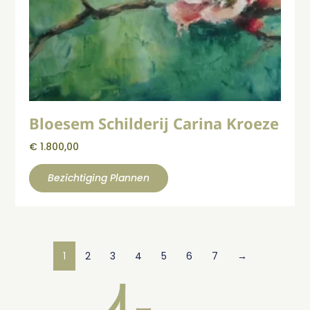
Bloesem Schilderij Carina Kroeze
€
1.800,00
Bezichtiging Plannen
1
2
3
4
5
6
7
→