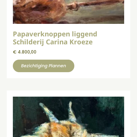
Papaverknoppen liggend
Schilderij Carina Kroeze
€
4.800,00
Bezichtiging Plannen