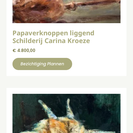
Papaverknoppen liggend
Schilderij Carina Kroeze
€
4.800,00
Bezichtiging Plannen