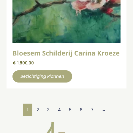
Bloesem Schilderij Carina Kroeze
€
1.800,00
Bezichtiging Plannen
1
2
3
4
5
6
7
→