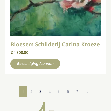
Bloesem Schilderij Carina Kroeze
€
1.800,00
Bezichtiging Plannen
1
2
3
4
5
6
7
→