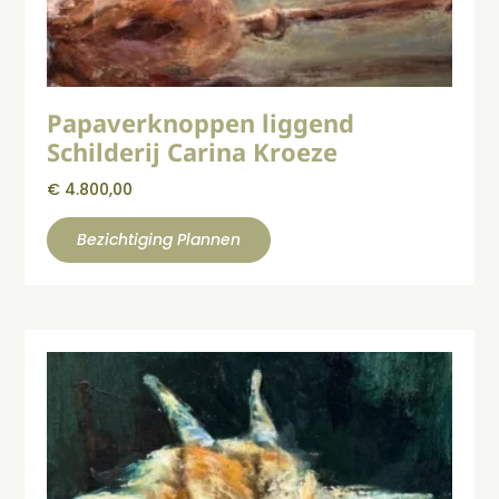
Papaverknoppen liggend
Schilderij Carina Kroeze
€
4.800,00
Bezichtiging Plannen