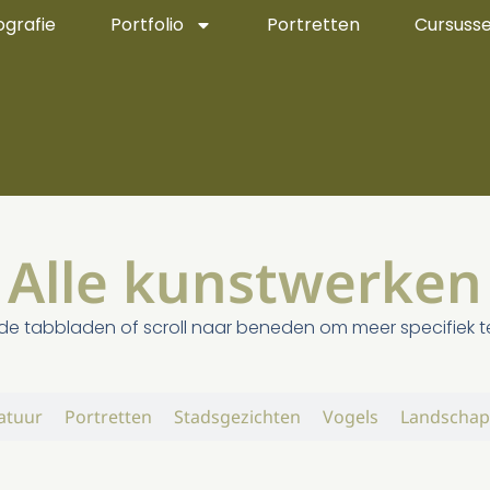
ografie
Portfolio
Portretten
Cursuss
Alle kunstwerken
de tabbladen of scroll naar beneden om meer specifiek 
atuur
Portretten
Stadsgezichten
Vogels
Landschap