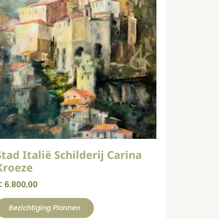
Stad Italië Schilderij Carina
Kroeze
€
6.800,00
Bezichtiging Plannen