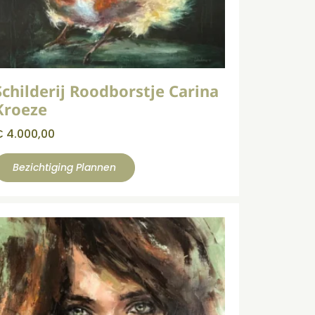
Schilderij Roodborstje Carina
Kroeze
€
4.000,00
Bezichtiging Plannen