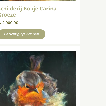
Schilderij Bokje Carina
Kroeze
€
2.080,00
Bezichtiging Plannen