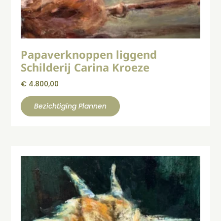
Papaverknoppen liggend
Schilderij Carina Kroeze
€
4.800,00
Bezichtiging Plannen