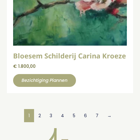
Bloesem Schilderij Carina Kroeze
€
1.800,00
Bezichtiging Plannen
1
2
3
4
5
6
7
→