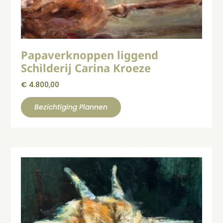
Papaverknoppen liggend
Schilderij Carina Kroeze
€
4.800,00
Bezichtiging Plannen