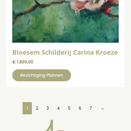
Bloesem Schilderij Carina Kroeze
€
1.800,00
Bezichtiging Plannen
1
2
3
4
5
6
7
→