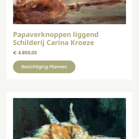
Papaverknoppen liggend
Schilderij Carina Kroeze
€
4.800,00
Bezichtiging Plannen