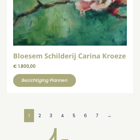
Bloesem Schilderij Carina Kroeze
€
1.800,00
Bezichtiging Plannen
1
2
3
4
5
6
7
→