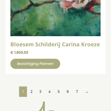
Bloesem Schilderij Carina Kroeze
€
1.800,00
Bezichtiging Plannen
1
2
3
4
5
6
7
→