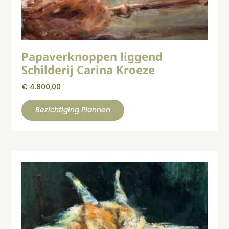
Papaverknoppen liggend
Schilderij Carina Kroeze
€
4.800,00
Bezichtiging Plannen