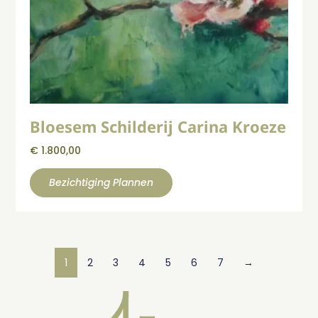
Bloesem Schilderij Carina Kroeze
€
1.800,00
Bezichtiging Plannen
1
2
3
4
5
6
7
→