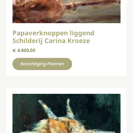
Papaverknoppen liggend
Schilderij Carina Kroeze
€
4.800,00
Bezichtiging Plannen