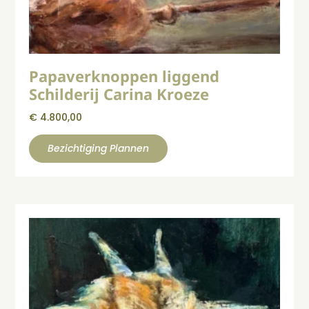
Papaverknoppen liggend
Schilderij Carina Kroeze
€
4.800,00
Bezichtiging Plannen