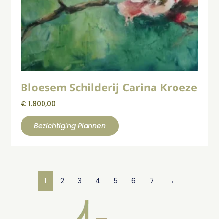
Bloesem Schilderij Carina Kroeze
€
1.800,00
Bezichtiging Plannen
1
2
3
4
5
6
7
→