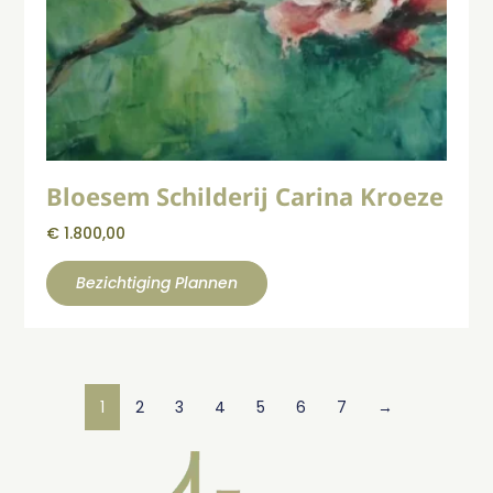
Bloesem Schilderij Carina Kroeze
€
1.800,00
Bezichtiging Plannen
1
2
3
4
5
6
7
→