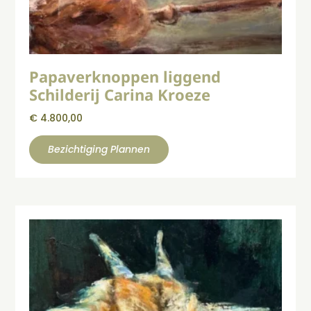
Papaverknoppen liggend
Schilderij Carina Kroeze
€
4.800,00
Bezichtiging Plannen