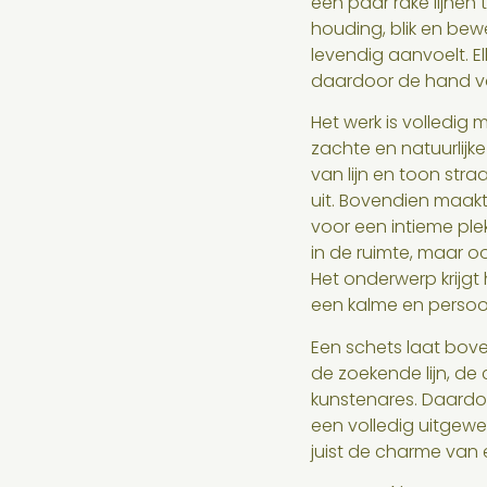
een paar rake lijnen
houding, blik en bew
levendig aanvoelt. E
daardoor de hand v
Het werk is volledig
zachte en natuurlijke
van lijn en toon stra
uit. Bovendien maakt
voor een intieme plek
in de ruimte, maar o
Het onderwerp krijgt
een kalme en persoonli
Een schets laat bove
de zoekende lijn, de
kunstenares. Daardoo
een volledig uitgewer
juist de charme van 