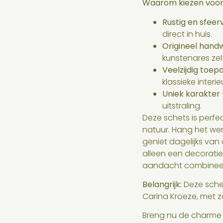
Waarom kiezen voor
Rustig en sfeer
direct in huis.
Origineel hand
kunstenares zelf
Veelzijdig toep
klassieke interie
Uniek karakter
uitstraling.
Deze schets is perfe
natuur. Hang het wer
geniet dagelijks van d
alleen een decoratie
aandacht combineer
Belangrijk:
Deze schet
Carina Kroeze, met 
Breng nu de charme va