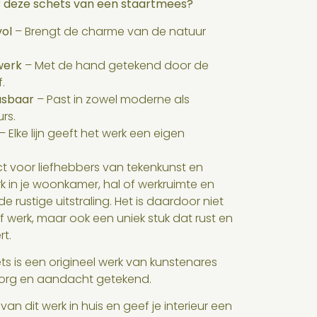
 deze schets van een staartmees?
vol
– Brengt de charme van de natuur
werk
– Met de hand getekend door de
.
asbaar
– Past in zowel moderne als
urs.
– Elke lijn geeft het werk een eigen
ct voor liefhebbers van tekenkunst en
k in je woonkamer, hal of werkruimte en
e rustige uitstraling. Het is daardoor niet
f werk, maar ook een uniek stuk dat rust en
t.
s is een origineel werk van kunstenares
zorg en aandacht getekend.
n dit werk in huis en geef je interieur een