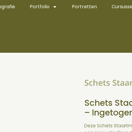
ografie
Portfolio
Portretten
Cursuss
Schets Staa
Schets Sta
– Ingetoge
Deze Schets Staartm