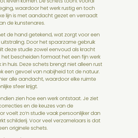
 tot leven komen. De schets toont vooral
eging, waardoor het werk rustig en toch
lke lijn is met aandacht gezet en verraadt
an de kunstenares.
 met de hand getekend, wat zorgt voor een
 uitstraling. Door het spaarzame gebruik
alt deze studie zowel eenvoud als kracht
 het bescheiden formaat het een fijn werk
 in huis. Deze schets brengt niet alleen rust
ok een gevoel van nabijheid tot de natuur.
 hier alle aandacht, waardoor elke ruimte
jke sfeer krijgt.
ndien zien hoe een werk ontstaat. Je ziet
 correcties en de keuzes van de
r voelt zo’n studie vaak persoonlijker dan
kt schilderij. Voor veel verzamelaars is dat
een originele schets.